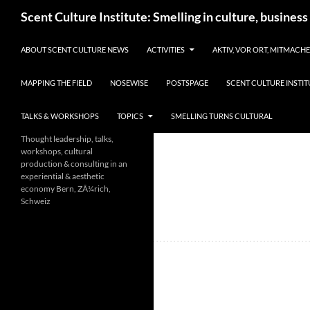
Skip
Search
Scent Culture Institute: Smelling in culture, business
to
content
ABOUT SCENT CULTURE NEWS
ACTIVITIES
AKTIV, VOR ORT, MITMACH
MAPPING THE FIELD
NOSEWISE
POSTSPAGE
SCENT CULTURE INSTIT
TALKS & WORKSHOPS
TOPICS
SMELLING TURNS CULTURAL
Thought leadership, talks,
workshops, cultural
production & consulting in an
experiential & aesthetic
economy Bern, ZÃ¼rich,
Schweiz