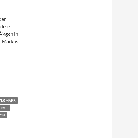
der
ndere
zÃ¼gen in
et Markus
VER MARK
RAIT
ION