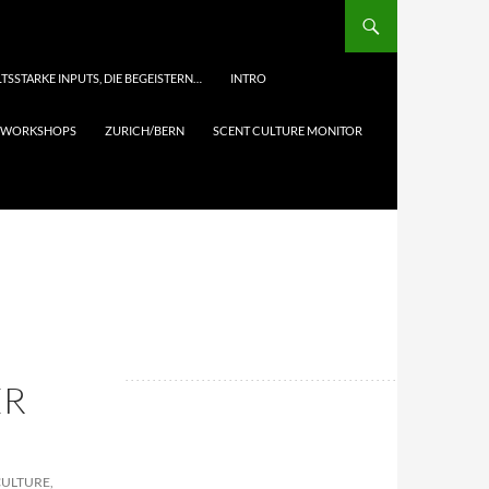
TSSTARKE INPUTS, DIE BEGEISTERN…
INTRO
& WORKSHOPS
ZURICH/BERN
SCENT CULTURE MONITOR
ER
CULTURE,