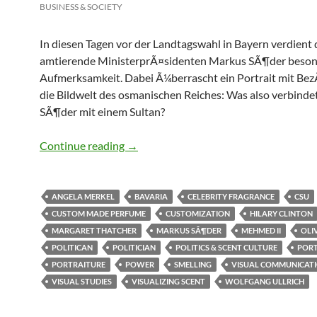
BUSINESS & SOCIETY
In diesen Tagen vor der Landtagswahl in Bayern verdient 
amtierende MinisterprÃ¤sidenten Markus SÃ¶der beso
Aufmerksamkeit. Dabei Ã¼berrascht ein Portrait mit Be
die Bildwelt des osmanischen Reiches: Was also verbind
SÃ¶der mit einem Sultan?
Macht & Duft: Politiker als Nase
Continue reading
→
ANGELA MERKEL
BAVARIA
CELEBRITY FRAGRANCE
CSU
CUSTOM MADE PERFUME
CUSTOMIZATION
HILARY CLINTON
MARGARET THATCHER
MARKUS SÃ¶DER
MEHMED II
OLI
POLITICAN
POLITICIAN
POLITICS & SCENT CULTURE
PORT
PORTRAITURE
POWER
SMELLING
VISUAL COMMUNICAT
VISUAL STUDIES
VISUALIZING SCENT
WOLFGANG ULLRICH