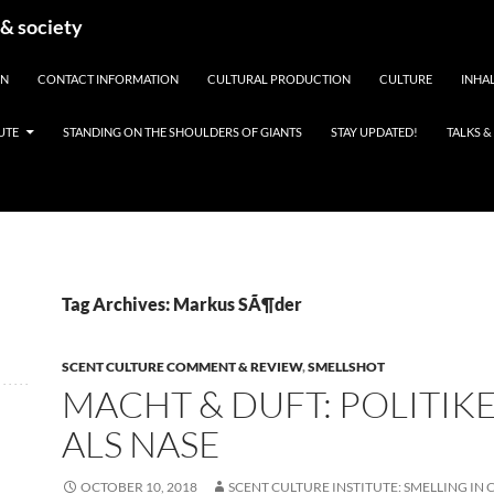
 & society
EN
CONTACT INFORMATION
CULTURAL PRODUCTION
CULTURE
INHAL
UTE
STANDING ON THE SHOULDERS OF GIANTS
STAY UPDATED!
TALKS 
Tag Archives: Markus SÃ¶der
SCENT CULTURE COMMENT & REVIEW
,
SMELLSHOT
MACHT & DUFT: POLITIK
ALS NASE
OCTOBER 10, 2018
SCENT CULTURE INSTITUTE: SMELLING IN 