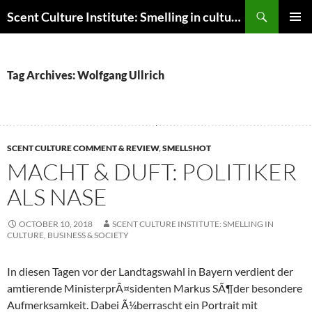
Skip
Search
Scent Culture Institute: Smelling in culture, business & society
to
PRIMAR
content
MENU
Tag Archives: Wolfgang Ullrich
SCENT CULTURE COMMENT & REVIEW
,
SMELLSHOT
MACHT & DUFT: POLITIKER
ALS NASE
OCTOBER 10, 2018
SCENT CULTURE INSTITUTE: SMELLING IN
CULTURE, BUSINESS & SOCIETY
In diesen Tagen vor der Landtagswahl in Bayern verdient der
amtierende MinisterprÃ¤sidenten Markus SÃ¶der besondere
Aufmerksamkeit. Dabei Ã¼berrascht ein Portrait mit