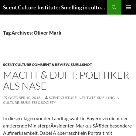
Skip
Search
Scent Culture Institute: Smelling in culture, business & society
to
PRIMAR
content
MENU
Tag Archives: Oliver Mark
SCENT CULTURE COMMENT & REVIEW
,
SMELLSHOT
MACHT & DUFT: POLITIKER
ALS NASE
OCTOBER 10, 2018
SCENT CULTURE INSTITUTE: SMELLING IN
CULTURE, BUSINESS & SOCIETY
In diesen Tagen vor der Landtagswahl in Bayern verdient der
amtierende MinisterprÃ¤sidenten Markus SÃ¶der besondere
Aufmerksamkeit. Dabei Ã¼berrascht ein Portrait mit