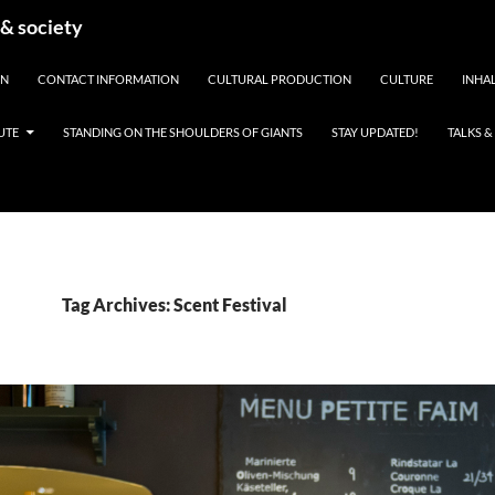
 & society
EN
CONTACT INFORMATION
CULTURAL PRODUCTION
CULTURE
INHAL
UTE
STANDING ON THE SHOULDERS OF GIANTS
STAY UPDATED!
TALKS 
Tag Archives: Scent Festival