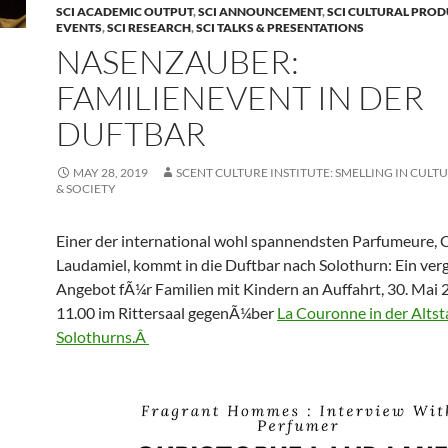
SCI ACADEMIC OUTPUT
,
SCI ANNOUNCEMENT
,
SCI CULTURAL PRO
EVENTS
,
SCI RESEARCH
,
SCI TALKS & PRESENTATIONS
NASENZAUBER:
FAMILIENEVENT IN DER
DUFTBAR
MAY 28, 2019
SCENT CULTURE INSTITUTE: SMELLING IN CULTU
& SOCIETY
Einer der international wohl spannendsten Parfumeure, 
Laudamiel, kommt in die Duftbar nach Solothurn: Ein ve
Angebot fÃ¼r Familien mit Kindern an Auffahrt, 30. Mai
11.00 im Rittersaal gegenÃ¼ber
La Couronne in der Altst
Solothurns.Â