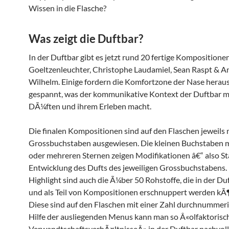
Wissen in die Flasche?
Was zeigt die Duftbar?
In der Duftbar gibt es jetzt rund 20 fertige Kompositione
Goeltzenleuchter, Christophe Laudamiel, Sean Raspt & A
Wilhelm. Einige fordern die Komfortzone der Nase heraus
gespannt, was der kommunikative Kontext der Duftbar m
DÃ¼ften und ihrem Erleben macht.
Die finalen Kompositionen sind auf den Flaschen jeweils 
Grossbuchstaben ausgewiesen. Die kleinen Buchstaben 
oder mehreren Sternen zeigen Modifikationen â€“ also St
Entwicklung des Dufts des jeweiligen Grossbuchstabens. 
Highlight sind auch die Ã¼ber 50 Rohstoffe, die in der Duf
und als Teil von Kompositionen erschnuppert werden kÃ
Diese sind auf den Flaschen mit einer Zahl durchnummeri
Hilfe der ausliegenden Menus kann man so Â«olfaktorisc
VerwandtschaftsverhÃ¤ltnisseÂ» in der Duftbar nachvoll