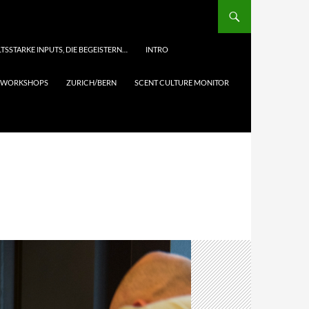
TSSTARKE INPUTS, DIE BEGEISTERN…
INTRO
& WORKSHOPS
ZURICH/BERN
SCENT CULTURE MONITOR