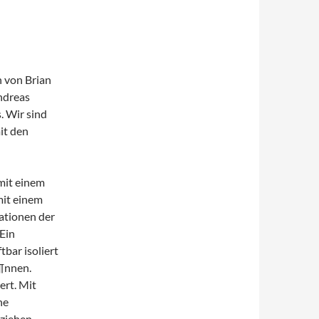
n von Brian
ndreas
. Wir sind
it den
mit einem
mit einem
ationen der
Ein
tbar isoliert
¶nnen.
ert. Mit
he
ziehen.