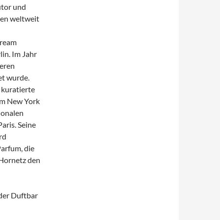
utor und
hen weltweit
Dream
in. Im Jahr
deren
et wurde.
kuratierte
um New York
tionalen
aris. Seine
rd
arfum, die
 Hornetz den
der Duftbar