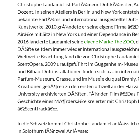
Christophe Laudamiel ist ParfÃ¼meur, DuftkÃ¼nstler, A
Dozent. In seinen Ateliers in Berlin und New York entste
bekannte ParfÃ¼ms und international ausgestellte Duft-
Kunstwerke. 2010 grÃ¼ndete er seine eigene Firma â€ž
Airâ€œ mit Sitz in New York und einer Dependance in Berl
2016 lancierte Laudamiel seine
eigene Marke The ZOO
, 
DÃ¼fte seitdem immer wieder international ausgezeichn
Weltweite Beachtung fand die von Christophe Laudamiel 
ScentOpera, 2009 uraufgefuÌˆhrt im Guggenheim-Muse
und Bilbao. Duftinstallationen finden sich u.a. im interna
Parfum-Museum, Grasse, und im MuseÌe du quai Branly, P
Kreationen gehÃ¶ren zu den ersten offiziell an der Harva
University archivierten DÃ¼ften. FÃ¼r den Film â€žDas P
Geschichte eines MÃ¶rdersâ€œ kreierter mit Christoph
â€žScenttrackâ€œ.
In die Schweiz kommt Christophe Laudamiel anlÃ¤sslich 
in Solothurn fÃ¼r zwei AnlÃ¤sse: