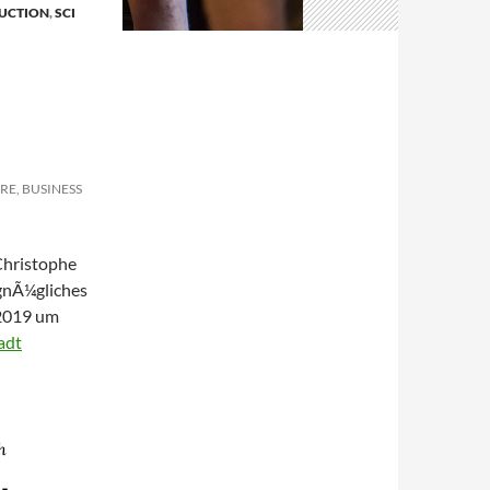
DUCTION
,
SCI
RE, BUSINESS
Christophe
rgnÃ¼gliches
 2019 um
adt