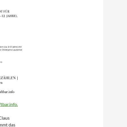
tbar.info.
Claus
ommt das