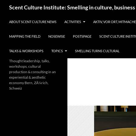
Skip
Search
Scent Culture Institute: Smelling in culture, business
to
content
ABOUT SCENT CULTURE NEWS
ACTIVITIES
AKTIV, VOR ORT, MITMACH
MAPPING THE FIELD
NOSEWISE
POSTSPAGE
SCENT CULTURE INSTIT
TALKS & WORKSHOPS
TOPICS
SMELLING TURNS CULTURAL
Thought leadership, talks,
workshops, cultural
production & consulting in an
experiential & aesthetic
economy Bern, ZÃ¼rich,
Schweiz