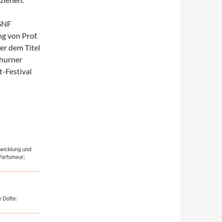
 SNF
ng von Prof.
er dem Titel
thurner
t-Festival