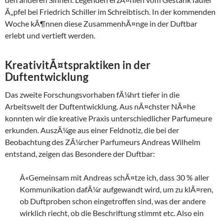
Ã„pfel bei Friedrich Schiller im Schreibtisch. In der kommenden
Woche kÃ¶nnen diese ZusammenhÃ¤nge in der Duftbar
erlebt und vertieft werden.
KreativitÃ¤tspraktiken in der
Duftentwicklung
Das zweite Forschungsvorhaben fÃ¼hrt tiefer in die
Arbeitswelt der Duftentwicklung. Aus nÃ¤chster NÃ¤he
konnten wir die kreative Praxis unterschiedlicher Parfumeure
erkunden. AuszÃ¼ge aus einer Feldnotiz, die bei der
Beobachtung des ZÃ¼rcher Parfumeurs Andreas Wilhelm
entstand, zeigen das Besondere der Duftbar:
Â«Gemeinsam mit Andreas schÃ¤tze ich, dass 30 % aller
Kommunikation dafÃ¼r aufgewandt wird, um zu klÃ¤ren,
ob Duftproben schon eingetroffen sind, was der andere
wirklich riecht, ob die Beschriftung stimmt etc. Also ein