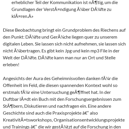
erheblicher Teil der Kommunikation ist nÃ¶tig, um die
Grundlagen der VerstÃ¤ndigung Ã¼ber DÃ¼fte zu
klÃ¤ren.Â»
Diese Beobachtung bringt ein Grundproblem des Riechens auf
den Punkt: DÃ¼fte und GerÃ¼che liegen quer zu unserem
digitalen Leben. Sie lassen sich nicht aufnehmen, sie lassen sich
nicht Ã¼bertragen. Es gibt kein Jpg und kein mp3 File in der
Welt der DÃ¼fte. DÃ¼fte kann man nur an Ort und Stelle
erleben!
Angesichts der Aura des Geheimnisvollen danken fÃ¼r die
Offenheit im Feld, die diesen spannenden Kontext wohl so
erstmals fÃ¼r eine Untersuchung geÃ¶ffnet hat. In der
Duftbar lÃ¤dt ein Buch mit den Forschungsergebnissen zum
StÃ¶bern, Diskutieren und nachfragen ein. Eine andere
Geschichte sind auch die Praxisprojekte â€“ also
KreativitÃ¤tsworkshops, Organisationsentwicklungsprojekte
und Trainings â€“ die wir gestÃ¼tzt auf die Forschung in den