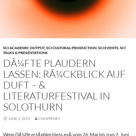
SCI ACADEMIC OUTPUT
,
SCI CULTURAL PRODUCTION
,
SCI EVENTS
,
SCI
TALKS & PRESENTATIONS
DÃ¼FTE PLAUDERN
LASSEN: RÃ¼CKBLICK AUF
DUFT – &
LITERATURFESTIVAL IN
SOLOTHURN
JUNE 2, 2019
CNOPPENEY
Wenn DÃ¼fte erzÃ¤hlen
hiess esÂ vom 26. Mai bis zum 2. Juni