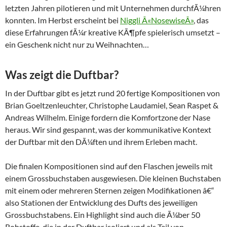
letzten Jahren pilotieren und mit Unternehmen durchfÃ¼hren
konnten. Im Herbst erscheint bei
Niggli Â«NosewiseÂ»
, das
diese Erfahrungen fÃ¼r kreative KÃ¶pfe spielerisch umsetzt –
ein Geschenk nicht nur zu Weihnachten…
Was zeigt die Duftbar?
In der Duftbar gibt es jetzt rund 20 fertige Kompositionen von
Brian Goeltzenleuchter, Christophe Laudamiel, Sean Raspet &
Andreas Wilhelm. Einige fordern die Komfortzone der Nase
heraus. Wir sind gespannt, was der kommunikative Kontext
der Duftbar mit den DÃ¼ften und ihrem Erleben macht.
Die finalen Kompositionen sind auf den Flaschen jeweils mit
einem Grossbuchstaben ausgewiesen. Die kleinen Buchstaben
mit einem oder mehreren Sternen zeigen Modifikationen â€“
also Stationen der Entwicklung des Dufts des jeweiligen
Grossbuchstabens. Ein Highlight sind auch die Ã¼ber 50
Rohstoffe, die in der Duftbar isoliert und als Teil von