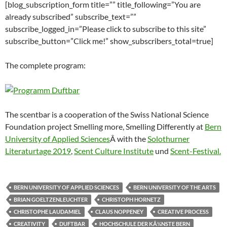
[blog_subscription_form title=”” title_following=”You are
already subscribed” subscribe_text=””
subscribe_logged_in=”Please click to subscribe to this site”
subscribe_button=”Click me!” show_subscribers_total=true]
The complete program:
The scentbar is a cooperation of the Swiss National Science
Foundation project Smelling more, Smelling Differently at
Bern
University of Applied Sciences
Â with the
Solothurner
Literaturtage 2019
,
Scent Culture Institute
und
Scent-Festival.
BERN UNIVERSITY OF APPLIED SCIENCES
BERN UNIVERSITY OF THE ARTS
BRIAN GOELTZENLEUCHTER
CHRISTOPH HORNETZ
CHRISTOPHE LAUDAMIEL
CLAUS NOPPENEY
CREATIVE PROCESS
CREATIVITY
DUFTBAR
HOCHSCHULE DER KÃ¼NSTE BERN