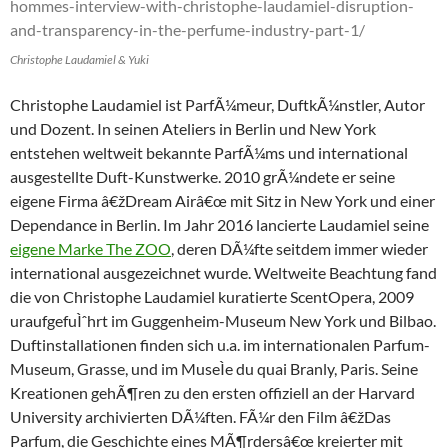
Christophe Laudamiel & Yuki
Christophe Laudamiel ist ParfÃ¼meur, DuftkÃ¼nstler, Autor
und Dozent. In seinen Ateliers in Berlin und New York
entstehen weltweit bekannte ParfÃ¼ms und international
ausgestellte Duft-Kunstwerke. 2010 grÃ¼ndete er seine
eigene Firma â€žDream Airâ€œ mit Sitz in New York und einer
Dependance in Berlin. Im Jahr 2016 lancierte Laudamiel seine
eigene Marke The ZOO
, deren DÃ¼fte seitdem immer wieder
international ausgezeichnet wurde. Weltweite Beachtung fand
die von Christophe Laudamiel kuratierte ScentOpera, 2009
uraufgefuÌˆhrt im Guggenheim-Museum New York und Bilbao.
Duftinstallationen finden sich u.a. im internationalen Parfum-
Museum, Grasse, und im MuseÌe du quai Branly, Paris. Seine
Kreationen gehÃ¶ren zu den ersten offiziell an der Harvard
University archivierten DÃ¼ften. FÃ¼r den Film â€žDas
Parfum, die Geschichte eines MÃ¶rdersâ€œ kreierter mit