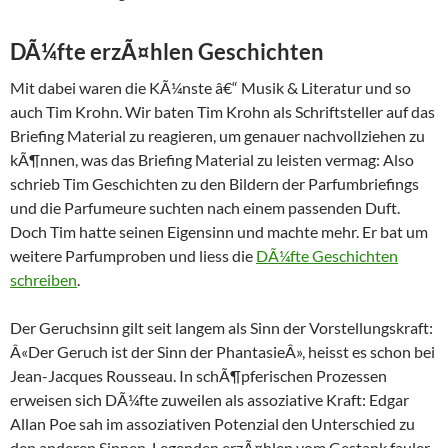
DÃ¼fte erzÃ¤hlen Geschichten
Mit dabei waren die KÃ¼nste â€“ Musik & Literatur und so
auch Tim Krohn. Wir baten Tim Krohn als Schriftsteller auf das
Briefing Material zu reagieren, um genauer nachvollziehen zu
kÃ¶nnen, was das Briefing Material zu leisten vermag: Also
schrieb Tim Geschichten zu den Bildern der Parfumbriefings
und die Parfumeure suchten nach einem passenden Duft.
Doch Tim hatte seinen Eigensinn und machte mehr. Er bat um
weitere Parfumproben und liess die
DÃ¼fte Geschichten
schreiben
.
Der Geruchsinn gilt seit langem als Sinn der Vorstellungskraft:
Â«Der Geruch ist der Sinn der PhantasieÂ», heisst es schon bei
Jean-Jacques Rousseau. In schÃ¶pferischen Prozessen
erweisen sich DÃ¼fte zuweilen als assoziative Kraft: Edgar
Allan Poe sah im assoziativen Potenzial den Unterschied zu
den anderen Sinnen. Legenden erzÃ¤hlen vom Gestank fauler