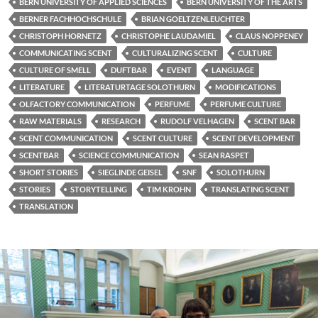
BERN UNIVERSITY OF APPLIED SCIENCES
BERN UNIVERSITY OF THE ARTS
BERNER FACHHOCHSCHULE
BRIAN GOELTZENLEUCHTER
CHRISTOPH HORNETZ
CHRISTOPHE LAUDAMIEL
CLAUS NOPPENEY
COMMUNICATING SCENT
CULTURALIZING SCENT
CULTURE
CULTURE OF SMELL
DUFTBAR
EVENT
LANGUAGE
LITERATURE
LITERATURTAGE SOLOTHURN
MODIFICATIONS
OLFACTORY COMMUNICATION
PERFUME
PERFUME CULTURE
RAW MATERIALS
RESEARCH
RUDOLF VELHAGEN
SCENT BAR
SCENT COMMUNICATION
SCENT CULTURE
SCENT DEVELOPMENT
SCENTBAR
SCIENCE COMMUNICATION
SEAN RASPET
SHORT STORIES
SIEGLINDE GEISEL
SNF
SOLOTHURN
STORIES
STORYTELLING
TIM KROHN
TRANSLATING SCENT
TRANSLATION