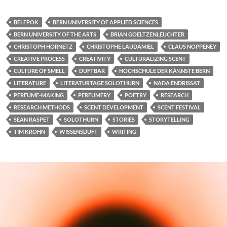
BELEPOK
BERN UNIVERSITY OF APPLIED SCIENCES
BERN UNIVERSITY OF THE ARTS
BRIAN GOELTZENLEUCHTER
CHRISTOPH HORNETZ
CHRISTOPHE LAUDAMIEL
CLAUS NOPPENEY
CREATIVE PROCESS
CREATIVITY
CULTURALIZING SCENT
CULTURE OF SMELL
DUFTBAR
HOCHSCHULE DER KÃ¼NSTE BERN
LITERATURE
LITERATURTAGE SOLOTHURN
NADA ENDRISSAT
PERFUME-MAKING
PERFUMERY
POETRY
RESEARCH
RESEARCH METHODS
SCENT DEVELOPMENT
SCENT FESTIVAL
SEAN RASPET
SOLOTHURN
STORIES
STORYTELLING
TIM KROHN
WISSENSDUFT
WRITING