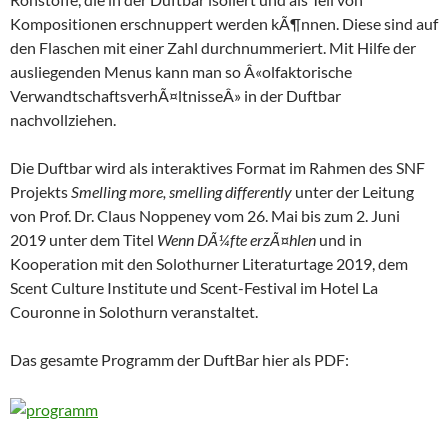
Kompositionen erschnuppert werden kÃ¶nnen. Diese sind auf
den Flaschen mit einer Zahl durchnummeriert. Mit Hilfe der
ausliegenden Menus kann man so Â«olfaktorische
VerwandtschaftsverhÃ¤ltnisseÂ» in der Duftbar
nachvollziehen.
Die Duftbar wird als interaktives Format im Rahmen des SNF
Projekts
Smelling more, smelling differently
unter der Leitung
von Prof. Dr. Claus Noppeney vom 26. Mai bis zum 2. Juni
2019 unter dem Titel
Wenn DÃ¼fte erzÃ¤hlen
und in
Kooperation mit den Solothurner Literaturtage 2019, dem
Scent Culture Institute und Scent-Festival im Hotel La
Couronne in Solothurn veranstaltet.
Das gesamte Programm der DuftBar hier als PDF: