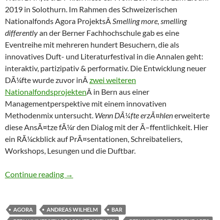
2019 in Solothurn. Im Rahmen des Schweizerischen
Nationalfonds Agora ProjektsÂ
Smelling more, smelling
differently
an der Berner Fachhochschule gab es eine
Eventreihe mit mehreren hundert Besuchern, die als
innovatives Duft- und Literaturfestival in die Annalen geht:
interaktiv, partizipativ & performativ. Die Entwicklung neuer
DÃ¼fte wurde zuvor inÂ
zwei weiteren
Nationalfondsprojekten
Â in Bern aus einer
Managementperspektive mit einem innovativen
Methodenmix untersucht.
Wenn DÃ¼fte erzÃ¤hlen
erweiterte
diese AnsÃ¤tze fÃ¼r den Dialog mit der Ã–ffentlichkeit. Hier
ein RÃ¼ckblick auf PrÃ¤sentationen, Schreibateliers,
Workshops, Lesungen und die Duftbar.
DÃ¼fte plaudern lassen: RÃ¼ckblick auf Duft –
Continue reading
→
AGORA
ANDREAS WILHELM
BAR