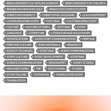
BERN UNIVERSITY OF APPLIED SCIENCES
BERN UNIVERSITY OF THE ARTS
BERNER FACHHOCHSCHULE
BRIAN GOELTZENLEUCHTER
CHRISTOPH HORNETZ
CHRISTOPHE LAUDAMIEL
CLAUS NOPPENEY
COMMUNICATING SCENT
CULTURAL
CULTURALIZING SCENT
CULTURE
CULTURE OF SMELL
DUFTBAR
EVENT
LANGUAGE
LITERATURE
LITERATURTAGE SOLOTHURN
MODIFICATIONS
OLFACTORY COMMUNICATION
PERFUME
PERFUME CULTURE
RAW MATERIALS
RESEARCH
RUDOLF VELHAGEN
SCENT BAR
SCENT COMMUNICATION
SCENT CULTURE
SCENT DEVELOPMENT
SCENTBAR
SCIENCE COMMUNICATION
SEAN RASPET
SHORT STORIES
SIEGLINDE GEISEL
SNF
SOLOTHURN
STORIES
STORYTELLING
TIM KROHN
TRANSLATING SCENT
TRANSLATION