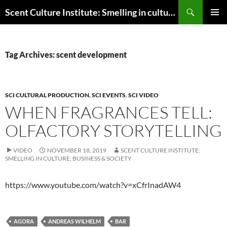
Skip
Search
Scent Culture Institute: Smelling in culture, business & society
to
PRIMAR
content
MENU
Tag Archives: scent development
SCI CULTURAL PRODUCTION
,
SCI EVENTS
,
SCI VIDEO
WHEN FRAGRANCES TELL:
OLFACTORY STORYTELLING
VIDEO
NOVEMBER 18, 2019
SCENT CULTURE INSTITUTE:
SMELLING IN CULTURE, BUSINESS & SOCIETY
https://www.youtube.com/watch?v=xCfrInadAW4
AGORA
ANDREAS WILHELM
BAR