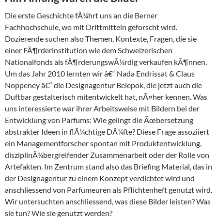
Die erste Geschichte fÃ¼hrt uns an die Berner
Fachhochschule, wo mit Drittmitteln geforscht wird.
Dozierende suchen also Themen, Kontexte, Fragen, die sie
einer FÃ¶rderinstitution wie dem Schweizerischen
Nationalfonds als fÃ¶rderungswÃ¼rdig verkaufen kÃ¶nnen.
Um das Jahr 2010 lernten wir â€“ Nada Endrissat & Claus
Noppeney â€“ die Designagentur Belepok, die jetzt auch die
Duftbar gestalterisch mitentwickelt hat, nÃ¤her kennen. Was
uns interessierte war ihrer Arbeitsweise mit Bildern bei der
Entwicklung von Parfums: Wie gelingt die Ãœbersetzung
abstrakter Ideen in flÃ¼chtige DÃ¼fte? Diese Frage assoziiert
ein Managementforscher spontan mit Produktentwicklung,
disziplinÃ¼bergreifender Zusammenarbeit oder der Rolle von
Artefakten. Im Zentrum stand also das Briefing Material, das in
der Designagentur zu einem Konzept verdichtet wird und
anschliessend von Parfumeuren als Pflichtenheft genutzt wird.
Wir untersuchten anschliessend, was diese Bilder leisten? Was
sie tun? Wie sie genutzt werden?