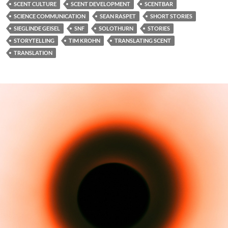
SCENT CULTURE
SCENT DEVELOPMENT
SCENTBAR
SCIENCE COMMUNICATION
SEAN RASPET
SHORT STORIES
SIEGLINDE GEISEL
SNF
SOLOTHURN
STORIES
STORYTELLING
TIM KROHN
TRANSLATING SCENT
TRANSLATION