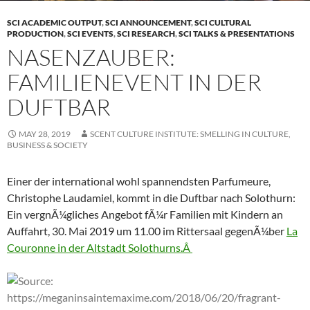
SCI ACADEMIC OUTPUT
,
SCI ANNOUNCEMENT
,
SCI CULTURAL
PRODUCTION
,
SCI EVENTS
,
SCI RESEARCH
,
SCI TALKS & PRESENTATIONS
NASENZAUBER:
FAMILIENEVENT IN DER
DUFTBAR
MAY 28, 2019
SCENT CULTURE INSTITUTE: SMELLING IN CULTURE,
BUSINESS & SOCIETY
Einer der international wohl spannendsten Parfumeure,
Christophe Laudamiel, kommt in die Duftbar nach Solothurn:
Ein vergnÃ¼gliches Angebot fÃ¼r Familien mit Kindern an
Auffahrt, 30. Mai 2019 um 11.00 im Rittersaal gegenÃ¼ber
La
Couronne in der Altstadt Solothurns.Â