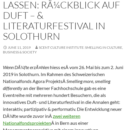
LASSEN: RÃ¼CKBLICK AUF
DUFT – &
LITERATURFESTIVAL IN
SOLOTHURN
JUNE 11, 2019
SCENT CULTURE INSTITUTE: SMELLING IN CULTURE,
BUSINESS & SOCIETY
Wenn DÃ¼fte erzÃ¤hlen
hiess esÂ vom 26. Mai bis zum 2. Juni
2019 in Solothurn. Im Rahmen des Schweizerischen
Nationalfonds Agora ProjektsÂ
Smelling more, smelling
differently
an der Berner Fachhochschule gab es eine
Eventreihe mit mehreren hundert Besuchern, die als
innovatives Duft- und Literaturfestival in die Annalen geht:
interaktiv, partizipativ & performativ. Die Entwicklung neuer
DÃ¼fte wurde zuvor inÂ
zwei weiteren
Nationalfondsprojekten
Â in Bern aus einer
Managementperspektive mit einem innovativen