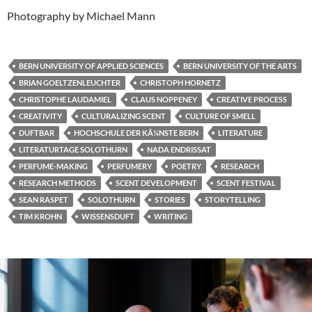
Photography by Michael Mann
BERN UNIVERSITY OF APPLIED SCIENCES
BERN UNIVERSITY OF THE ARTS
BRIAN GOELTZENLEUCHTER
CHRISTOPH HORNETZ
CHRISTOPHE LAUDAMIEL
CLAUS NOPPENEY
CREATIVE PROCESS
CREATIVITY
CULTURALIZING SCENT
CULTURE OF SMELL
DUFTBAR
HOCHSCHULE DER KÃ¼NSTE BERN
LITERATURE
LITERATURTAGE SOLOTHURN
NADA ENDRISSAT
PERFUME-MAKING
PERFUMERY
POETRY
RESEARCH
RESEARCH METHODS
SCENT DEVELOPMENT
SCENT FESTIVAL
SEAN RASPET
SOLOTHURN
STORIES
STORYTELLING
TIM KROHN
WISSENSDUFT
WRITING