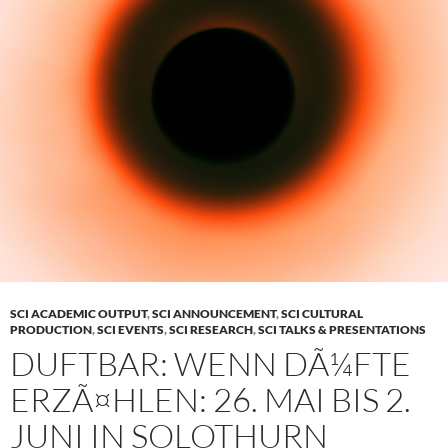
SCI ACADEMIC OUTPUT
,
SCI ANNOUNCEMENT
,
SCI CULTURAL
PRODUCTION
,
SCI EVENTS
,
SCI RESEARCH
,
SCI TALKS & PRESENTATIONS
DUFTBAR: WENN DÃ¼FTE
ERZÃ¤HLEN: 26. MAI BIS 2.
JUNI IN SOLOTHURN