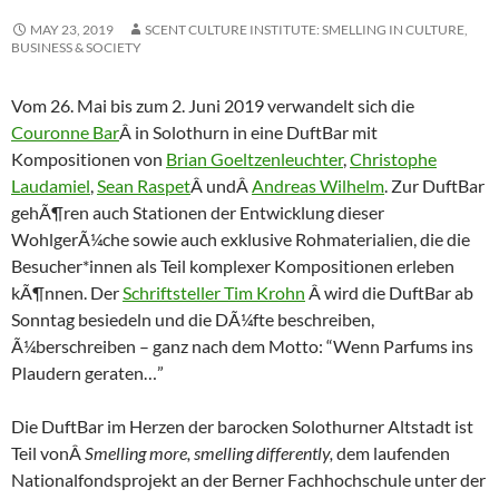
MAY 23, 2019
SCENT CULTURE INSTITUTE: SMELLING IN CULTURE,
BUSINESS & SOCIETY
Vom 26. Mai bis zum 2. Juni 2019 verwandelt sich die
Couronne Bar
Â in Solothurn in eine DuftBar mit
Kompositionen von
Brian Goeltzenleuchter
,
Christophe
Laudamiel
,
Sean Raspet
Â undÂ
Andreas Wilhelm
.
Zur DuftBar
gehÃ¶ren auch Stationen der Entwicklung dieser
WohlgerÃ¼che sowie auch exklusive Rohmaterialien, die die
Besucher*innen als Teil komplexer Kompositionen erleben
kÃ¶nnen. Der
Schriftsteller
Tim Krohn
Â wird die DuftBar ab
Sonntag besiedeln und die DÃ¼fte beschreiben,
Ã¼berschreiben – ganz nach dem Motto: “Wenn Parfums ins
Plaudern geraten…”
Die DuftBar im Herzen der barocken Solothurner Altstadt ist
Teil vonÂ
Smelling more, smelling differently,
dem laufenden
Nationalfondsprojekt an der Berner Fachhochschule unter der