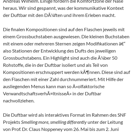
Andreas Wilhelm. Einige fordern die Komfortzone der Nase
heraus. Wir sind gespannt, was der kommunikative Kontext
der Duftbar mit den DÃ¼ften und ihrem Erleben macht.
Die finalen Kompositionen sind auf den Flaschen jeweils mit
einem Grossbuchstaben ausgewiesen. Die kleinen Buchstaben
mit einem oder mehreren Sternen zeigen Modifikationen â€“
also Stationen der Entwicklung des Dufts des jeweiligen
Grossbuchstabens. Ein Highlight sind auch die Ã¼ber 50
Rohstoffe, die in der Duftbar isoliert und als Teil von
Kompositionen erschnuppert werden kÃ¶nnen. Diese sind auf
den Flaschen mit einer Zahl durchnummeriert. Mit Hilfe der
ausliegenden Menus kann man so Â«olfaktorische
VerwandtschaftsverhÃ¤ltnisseÂ» in der Duftbar
nachvollziehen.
Die Duftbar wird als interaktives Format im Rahmen des SNF
Projekts
Smelling more, smelling differently
unter der Leitung
von Prof. Dr. Claus Noppeney vom 26. Mai bis zum 2. Juni