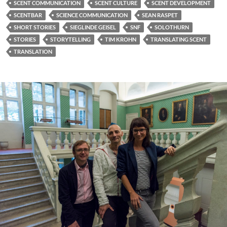
SCENT COMMUNICATION
SCENT CULTURE
SCENT DEVELOPMENT
SCENTBAR
SCIENCE COMMUNICATION
SEAN RASPET
SHORT STORIES
SIEGLINDE GEISEL
SNF
SOLOTHURN
STORIES
STORYTELLING
TIM KROHN
TRANSLATING SCENT
TRANSLATION