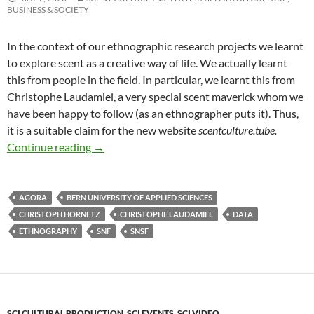
BUSINESS & SOCIETY
In the context of our ethnographic research projects we learnt
to explore scent as a creative way of life. We actually learnt
this from people in the field. In particular, we learnt this from
Christophe Laudamiel, a very special scent maverick whom we
have been happy to follow (as an ethnographer puts it). Thus,
it is a suitable claim for the new website
scentculture.tube.
Countdown…
Continue reading
→
AGORA
BERN UNIVERSITY OF APPLIED SCIENCES
CHRISTOPH HORNETZ
CHRISTOPHE LAUDAMIEL
DATA
ETHNOGRAPHY
SNF
SNSF
SCI CULTURAL PRODUCTION
,
SCI EVENTS
,
SCI VIDEO