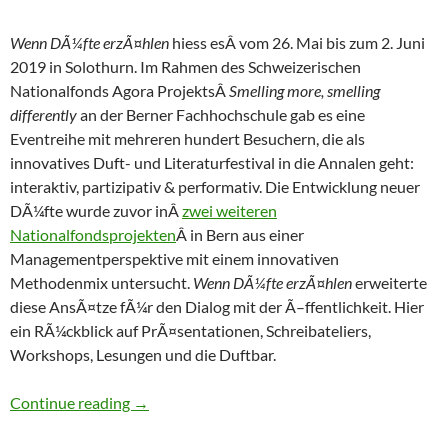
Wenn DÃ¼fte erzÃ¤hlen
hiess esÂ vom 26. Mai bis zum 2. Juni
2019 in Solothurn. Im Rahmen des Schweizerischen
Nationalfonds Agora ProjektsÂ
Smelling more, smelling
differently
an der Berner Fachhochschule gab es eine
Eventreihe mit mehreren hundert Besuchern, die als
innovatives Duft- und Literaturfestival in die Annalen geht:
interaktiv, partizipativ & performativ. Die Entwicklung neuer
DÃ¼fte wurde zuvor inÂ
zwei weiteren
Nationalfondsprojekten
Â in Bern aus einer
Managementperspektive mit einem innovativen
Methodenmix untersucht.
Wenn DÃ¼fte erzÃ¤hlen
erweiterte
diese AnsÃ¤tze fÃ¼r den Dialog mit der Ã–ffentlichkeit. Hier
ein RÃ¼ckblick auf PrÃ¤sentationen, Schreibateliers,
Workshops, Lesungen und die Duftbar.
DÃ¼fte plaudern lassen: RÃ¼ckblick auf Duft –
Continue reading
→