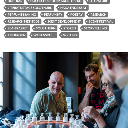
DUFTBAR
HOCHSCHULE DER KÃ¼NSTE BERN
LITERATURE
LITERATURTAGE SOLOTHURN
NADA ENDRISSAT
PERFUME-MAKING
PERFUMERY
POETRY
RESEARCH
RESEARCH METHODS
SCENT DEVELOPMENT
SCENT FESTIVAL
SEAN RASPET
SOLOTHURN
STORIES
STORYTELLING
TIM KROHN
WISSENSDUFT
WRITING