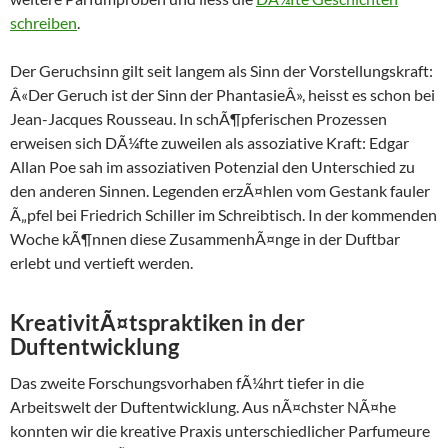
schreiben
.
Der Geruchsinn gilt seit langem als Sinn der Vorstellungskraft:
Â«Der Geruch ist der Sinn der PhantasieÂ», heisst es schon bei
Jean-Jacques Rousseau. In schÃ¶pferischen Prozessen
erweisen sich DÃ¼fte zuweilen als assoziative Kraft: Edgar
Allan Poe sah im assoziativen Potenzial den Unterschied zu
den anderen Sinnen. Legenden erzÃ¤hlen vom Gestank fauler
Ã„pfel bei Friedrich Schiller im Schreibtisch. In der kommenden
Woche kÃ¶nnen diese ZusammenhÃ¤nge in der Duftbar
erlebt und vertieft werden.
KreativitÃ¤tspraktiken in der
Duftentwicklung
Das zweite Forschungsvorhaben fÃ¼hrt tiefer in die
Arbeitswelt der Duftentwicklung. Aus nÃ¤chster NÃ¤he
konnten wir die kreative Praxis unterschiedlicher Parfumeure