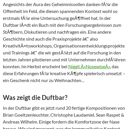
Angesichts der Aura des Geheimnisvollen danken fÃ¼r die
Offenheit im Feld, die diesen spannenden Kontext wohl so
erstmals fÃ¼r eine Untersuchung geÃ¶ffnet hat. In der
Duftbar lÃ¤dt ein Buch mit den Forschungsergebnissen zum
StÃ¶bern, Diskutieren und nachfragen ein. Eine andere
Geschichte sind auch die Praxisprojekte â€“ also
KreativitÃ¤tsworkshops, Organisationsentwicklungsprojekte
und Trainings â€“ die wir gestÃ¼tzt auf die Forschung in den
letzten Jahren pilotieren und mit Unternehmen durchfÃ¼hren
konnten. Im Herbst erscheint bei
Niggli Â«NosewiseÂ»
, das
diese Erfahrungen fÃ¼r kreative KÃ¶pfe spielerisch umsetzt –
ein Geschenk nicht nur zu Weihnachten…
Was zeigt die Duftbar?
In der Duftbar gibt es jetzt rund 20 fertige Kompositionen von
Brian Goeltzenleuchter, Christophe Laudamiel, Sean Raspet &
Andreas Wilhelm. Einige fordern die Komfortzone der Nase
heraus. Wir sind gespannt, was der kommunikative Kontext