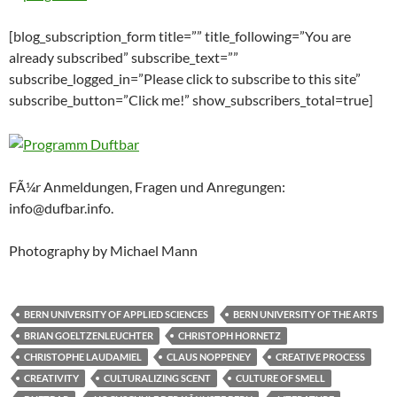
[blog_subscription_form title=”” title_following=”You are
already subscribed” subscribe_text=””
subscribe_logged_in=”Please click to subscribe to this site”
subscribe_button=”Click me!” show_subscribers_total=true]
FÃ¼r Anmeldungen, Fragen und Anregungen:
info@dufbar.info.
Photography by Michael Mann
BERN UNIVERSITY OF APPLIED SCIENCES
BERN UNIVERSITY OF THE ARTS
BRIAN GOELTZENLEUCHTER
CHRISTOPH HORNETZ
CHRISTOPHE LAUDAMIEL
CLAUS NOPPENEY
CREATIVE PROCESS
CREATIVITY
CULTURALIZING SCENT
CULTURE OF SMELL