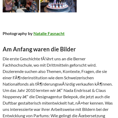
Photography by
Natalie Fasnacht
Am Anfang waren die Bilder
Die erste Geschichte fÃ¼hrt uns an die Berner
Fachhochschule, wo mit Drittmitteln geforscht wird.
Dozierende suchen also Themen, Kontexte, Fragen, die sie
einer FÃ¶rderinstitution wie dem Schweizerischen
Nationalfonds als fÃ¶rderungswÃ¼rdig verkaufen kÃ¶nnen.
Um das Jahr 2010 lernten wir â€“ Nada Endrissat & Claus
Noppeney â€“ die Designagentur Belepok, die jetzt auch die
Duftbar gestalterisch mitentwickelt hat, nÃ¤her kennen. Was
uns interessierte war ihrer Arbeitsweise mit Bildern bei der
Entwicklung von Parfums: Wie gelingt die Ãœbersetzung