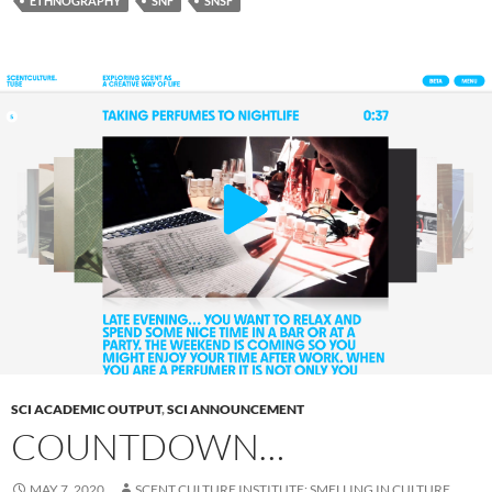
ETHNOGRAPHY
SNF
SNSF
SCI ACADEMIC OUTPUT
,
SCI ANNOUNCEMENT
COUNTDOWN…
MAY 7, 2020
SCENT CULTURE INSTITUTE: SMELLING IN CULTURE,