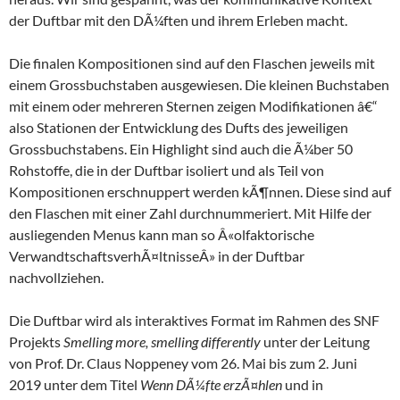
der Duftbar mit den DÃ¼ften und ihrem Erleben macht.
Die finalen Kompositionen sind auf den Flaschen jeweils mit
einem Grossbuchstaben ausgewiesen. Die kleinen Buchstaben
mit einem oder mehreren Sternen zeigen Modifikationen â€“
also Stationen der Entwicklung des Dufts des jeweiligen
Grossbuchstabens. Ein Highlight sind auch die Ã¼ber 50
Rohstoffe, die in der Duftbar isoliert und als Teil von
Kompositionen erschnuppert werden kÃ¶nnen. Diese sind auf
den Flaschen mit einer Zahl durchnummeriert. Mit Hilfe der
ausliegenden Menus kann man so Â«olfaktorische
VerwandtschaftsverhÃ¤ltnisseÂ» in der Duftbar
nachvollziehen.
Die Duftbar wird als interaktives Format im Rahmen des SNF
Projekts
Smelling more, smelling differently
unter der Leitung
von Prof. Dr. Claus Noppeney vom 26. Mai bis zum 2. Juni
2019 unter dem Titel
Wenn DÃ¼fte erzÃ¤hlen
und in