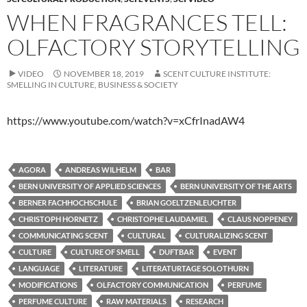
WHEN FRAGRANCES TELL:
OLFACTORY STORYTELLING
VIDEO
NOVEMBER 18, 2019
SCENT CULTURE INSTITUTE:
SMELLING IN CULTURE, BUSINESS & SOCIETY
https://www.youtube.com/watch?v=xCfrInadAW4
AGORA
ANDREAS WILHELM
BAR
BERN UNIVERSITY OF APPLIED SCIENCES
BERN UNIVERSITY OF THE ARTS
BERNER FACHHOCHSCHULE
BRIAN GOELTZENLEUCHTER
CHRISTOPH HORNETZ
CHRISTOPHE LAUDAMIEL
CLAUS NOPPENEY
COMMUNICATING SCENT
CULTURAL
CULTURALIZING SCENT
CULTURE
CULTURE OF SMELL
DUFTBAR
EVENT
LANGUAGE
LITERATURE
LITERATURTAGE SOLOTHURN
MODIFICATIONS
OLFACTORY COMMUNICATION
PERFUME
PERFUME CULTURE
RAW MATERIALS
RESEARCH