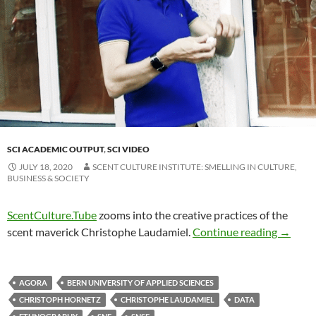
SCI ACADEMIC OUTPUT
,
SCI VIDEO
JULY 18, 2020
SCENT CULTURE INSTITUTE: SMELLING IN CULTURE,
BUSINESS & SOCIETY
ScentCulture.Tube
zooms into the creative practices of the
scent maverick Christophe Laudamiel.
Continue reading
→
AGORA
BERN UNIVERSITY OF APPLIED SCIENCES
CHRISTOPH HORNETZ
CHRISTOPHE LAUDAMIEL
DATA