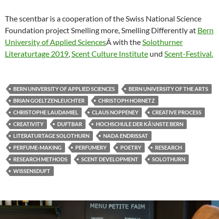
The scentbar is a cooperation of the Swiss National Science
Foundation project Smelling more, Smelling Differently at
Bern
University of Applied Sciences
Â with the
Solothurner
Literaturtage 2019
,
Scent Culture Institute
und
Scent-Festival.
BERN UNIVERSITY OF APPLIED SCIENCES
BERN UNIVERSITY OF THE ARTS
BRIAN GOELTZENLEUCHTER
CHRISTOPH HORNETZ
CHRISTOPHE LAUDAMIEL
CLAUS NOPPENEY
CREATIVE PROCESS
CREATIVITY
DUFTBAR
HOCHSCHULE DER KÃ¼NSTE BERN
LITERATURTAGE SOLOTHURN
NADA ENDRISSAT
PERFUME-MAKING
PERFUMERY
POETRY
RESEARCH
RESEARCH METHODS
SCENT DEVELOPMENT
SOLOTHURN
WISSENSDUFT