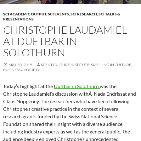
SCI ACADEMIC OUTPUT
,
SCI EVENTS
,
SCI RESEARCH
,
SCI TALKS &
PRESENTATIONS
CHRISTOPHE LAUDAMIEL
AT DUFTBAR IN
SOLOTHURN
MAY 30, 2019
SCENT CULTURE INSTITUTE: SMELLING IN CULTURE,
BUSINESS & SOCIETY
Today’s highlight at the
Duftbar in Solothurn
was the
Christophe Laudamiel’s discussion withÂ Nada Endrissat and
Claus Noppeney. The researchers who have been following
Christophe’s creative practice in the context of several
research grants funded by the Swiss National Science
Foundation shared their insight with a diverse audience
including industry experts as well as the general public. The
audience deeply enjoyed Christophe’s unprecedented