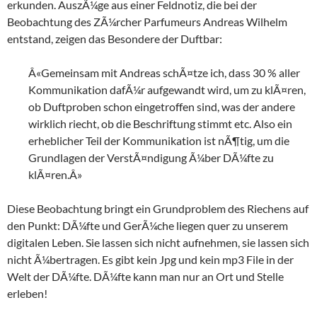
erkunden. AuszÃ¼ge aus einer Feldnotiz, die bei der
Beobachtung des ZÃ¼rcher Parfumeurs Andreas Wilhelm
entstand, zeigen das Besondere der Duftbar:
Â«Gemeinsam mit Andreas schÃ¤tze ich, dass 30 % aller
Kommunikation dafÃ¼r aufgewandt wird, um zu klÃ¤ren,
ob Duftproben schon eingetroffen sind, was der andere
wirklich riecht, ob die Beschriftung stimmt etc. Also ein
erheblicher Teil der Kommunikation ist nÃ¶tig, um die
Grundlagen der VerstÃ¤ndigung Ã¼ber DÃ¼fte zu
klÃ¤ren.Â»
Diese Beobachtung bringt ein Grundproblem des Riechens auf
den Punkt: DÃ¼fte und GerÃ¼che liegen quer zu unserem
digitalen Leben. Sie lassen sich nicht aufnehmen, sie lassen sich
nicht Ã¼bertragen. Es gibt kein Jpg und kein mp3 File in der
Welt der DÃ¼fte. DÃ¼fte kann man nur an Ort und Stelle
erleben!