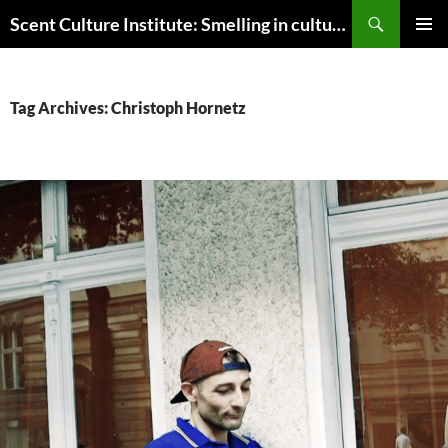
Skip
Search
Scent Culture Institute: Smelling in culture, business & society
to
PRIMAR
content
MENU
Tag Archives: Christoph Hornetz