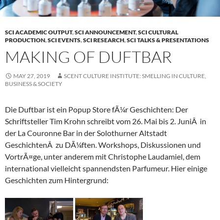
SCI ACADEMIC OUTPUT
,
SCI ANNOUNCEMENT
,
SCI CULTURAL
PRODUCTION
,
SCI EVENTS
,
SCI RESEARCH
,
SCI TALKS & PRESENTATIONS
MAKING OF DUFTBAR
MAY 27, 2019
SCENT CULTURE INSTITUTE: SMELLING IN CULTURE,
BUSINESS & SOCIETY
Die Duftbar ist ein Popup Store fÃ¼r Geschichten: Der
Schriftsteller Tim Krohn schreibt vom 26. Mai bis 2. JuniÂ in
der La Couronne Bar in der Solothurner Altstadt
GeschichtenÂ zu DÃ¼ften. Workshops, Diskussionen und
VortrÃ¤ge, unter anderem mit Christophe Laudamiel, dem
international vielleicht spannendsten Parfumeur. Hier einige
Geschichten zum Hintergrund: