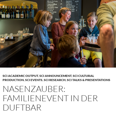
SCI ACADEMIC OUTPUT
,
SCI ANNOUNCEMENT
,
SCI CULTURAL
PRODUCTION
,
SCI EVENTS
,
SCI RESEARCH
,
SCI TALKS & PRESENTATIONS
NASENZAUBER:
FAMILIENEVENT IN DER
DUFTBAR