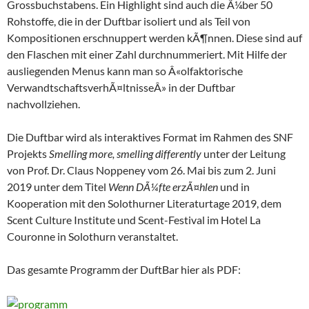
Grossbuchstabens. Ein Highlight sind auch die Ã¼ber 50
Rohstoffe, die in der Duftbar isoliert und als Teil von
Kompositionen erschnuppert werden kÃ¶nnen. Diese sind auf
den Flaschen mit einer Zahl durchnummeriert. Mit Hilfe der
ausliegenden Menus kann man so Â«olfaktorische
VerwandtschaftsverhÃ¤ltnisseÂ» in der Duftbar
nachvollziehen.
Die Duftbar wird als interaktives Format im Rahmen des SNF
Projekts
Smelling more, smelling differently
unter der Leitung
von Prof. Dr. Claus Noppeney vom 26. Mai bis zum 2. Juni
2019 unter dem Titel
Wenn DÃ¼fte erzÃ¤hlen
und in
Kooperation mit den Solothurner Literaturtage 2019, dem
Scent Culture Institute und Scent-Festival im Hotel La
Couronne in Solothurn veranstaltet.
Das gesamte Programm der DuftBar hier als PDF: