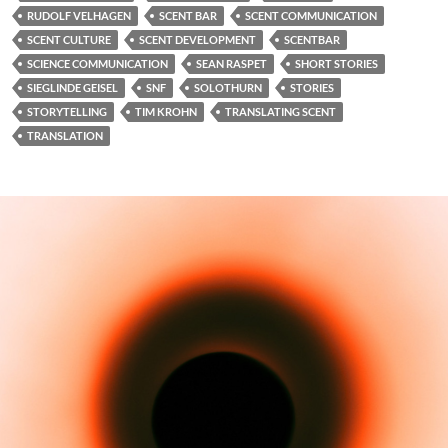
RUDOLF VELHAGEN
SCENT BAR
SCENT COMMUNICATION
SCENT CULTURE
SCENT DEVELOPMENT
SCENTBAR
SCIENCE COMMUNICATION
SEAN RASPET
SHORT STORIES
SIEGLINDE GEISEL
SNF
SOLOTHURN
STORIES
STORYTELLING
TIM KROHN
TRANSLATING SCENT
TRANSLATION