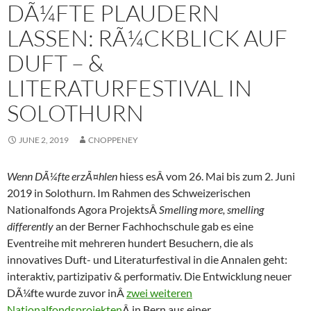
DÃ¼FTE PLAUDERN
LASSEN: RÃ¼CKBLICK AUF
DUFT – &
LITERATURFESTIVAL IN
SOLOTHURN
JUNE 2, 2019
CNOPPENEY
Wenn DÃ¼fte erzÃ¤hlen
hiess esÂ vom 26. Mai bis zum 2. Juni
2019 in Solothurn. Im Rahmen des Schweizerischen
Nationalfonds Agora ProjektsÂ
Smelling more, smelling
differently
an der Berner Fachhochschule gab es eine
Eventreihe mit mehreren hundert Besuchern, die als
innovatives Duft- und Literaturfestival in die Annalen geht:
interaktiv, partizipativ & performativ. Die Entwicklung neuer
DÃ¼fte wurde zuvor inÂ
zwei weiteren
Nationalfondsprojekten
Â in Bern aus einer