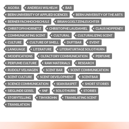
AGORA
ANDREAS WILHELM
BAR
BERN UNIVERSITY OF APPLIED SCIENCES
BERN UNIVERSITY OF THE ARTS
BERNER FACHHOCHSCHULE
BRIAN GOELTZENLEUCHTER
CHRISTOPH HORNETZ
CHRISTOPHE LAUDAMIEL
CLAUS NOPPENEY
COMMUNICATING SCENT
CULTURAL
CULTURALIZING SCENT
CULTURE
CULTURE OF SMELL
DUFTBAR
EVENT
LANGUAGE
LITERATURE
LITERATURTAGE SOLOTHURN
MODIFICATIONS
OLFACTORY COMMUNICATION
PERFUME
PERFUME CULTURE
RAW MATERIALS
RESEARCH
RUDOLF VELHAGEN
SCENT BAR
SCENT COMMUNICATION
SCENT CULTURE
SCENT DEVELOPMENT
SCENTBAR
SCIENCE COMMUNICATION
SEAN RASPET
SHORT STORIES
SIEGLINDE GEISEL
SNF
SOLOTHURN
STORIES
STORYTELLING
TIM KROHN
TRANSLATING SCENT
TRANSLATION