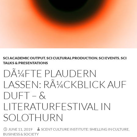
SCI ACADEMIC OUTPUT
,
SCI CULTURAL PRODUCTION
,
SCI EVENTS
,
SCI
TALKS & PRESENTATIONS
DÃ¼FTE PLAUDERN
LASSEN: RÃ¼CKBLICK AUF
DUFT – &
LITERATURFESTIVAL IN
SOLOTHURN
JUNE 11, 2019
SCENT CULTURE INSTITUTE: SMELLING IN CULTURE,
BUSINESS & SOCIETY