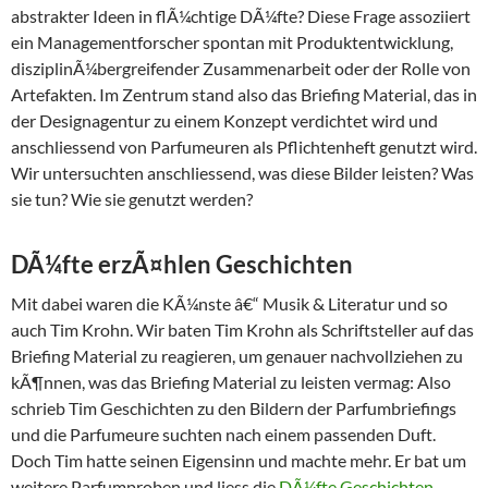
abstrakter Ideen in flÃ¼chtige DÃ¼fte? Diese Frage assoziiert
ein Managementforscher spontan mit Produktentwicklung,
disziplinÃ¼bergreifender Zusammenarbeit oder der Rolle von
Artefakten. Im Zentrum stand also das Briefing Material, das in
der Designagentur zu einem Konzept verdichtet wird und
anschliessend von Parfumeuren als Pflichtenheft genutzt wird.
Wir untersuchten anschliessend, was diese Bilder leisten? Was
sie tun? Wie sie genutzt werden?
DÃ¼fte erzÃ¤hlen Geschichten
Mit dabei waren die KÃ¼nste â€“ Musik & Literatur und so
auch Tim Krohn. Wir baten Tim Krohn als Schriftsteller auf das
Briefing Material zu reagieren, um genauer nachvollziehen zu
kÃ¶nnen, was das Briefing Material zu leisten vermag: Also
schrieb Tim Geschichten zu den Bildern der Parfumbriefings
und die Parfumeure suchten nach einem passenden Duft.
Doch Tim hatte seinen Eigensinn und machte mehr. Er bat um
weitere Parfumproben und liess die
DÃ¼fte Geschichten