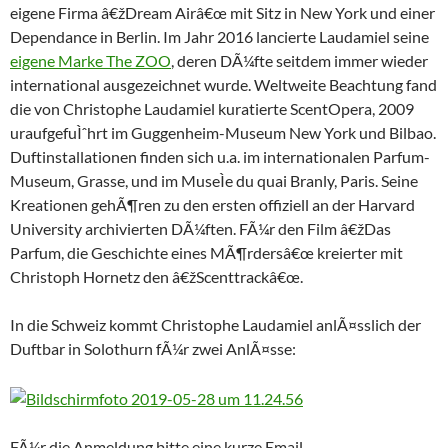
eigene Firma â€žDream Airâ€œ mit Sitz in New York und einer
Dependance in Berlin. Im Jahr 2016 lancierte Laudamiel seine
eigene Marke The ZOO
, deren DÃ¼fte seitdem immer wieder
international ausgezeichnet wurde. Weltweite Beachtung fand
die von Christophe Laudamiel kuratierte ScentOpera, 2009
uraufgefuÌˆhrt im Guggenheim-Museum New York und Bilbao.
Duftinstallationen finden sich u.a. im internationalen Parfum-
Museum, Grasse, und im MuseÌe du quai Branly, Paris. Seine
Kreationen gehÃ¶ren zu den ersten offiziell an der Harvard
University archivierten DÃ¼ften. FÃ¼r den Film â€žDas
Parfum, die Geschichte eines MÃ¶rdersâ€œ kreierter mit
Christoph Hornetz den â€žScenttrackâ€œ.
In die Schweiz kommt Christophe Laudamiel anlÃ¤sslich der
Duftbar in Solothurn fÃ¼r zwei AnlÃ¤sse:
FÃ¼r die Anmeldung bitte eine kurze Email